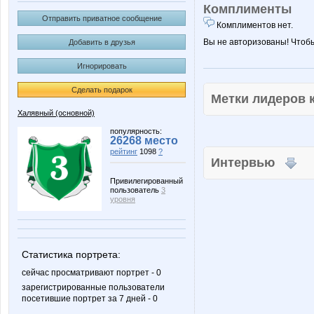
Комплименты
Отправить приватное сообщение
Комплиментов нет.
Вы не авторизованы! Чтоб
Добавить в друзья
Игнорировать
Сделать подарок
Метки лидеров
Халявный (основной)
популярность:
26268 место
рейтинг
1098
?
Интервью
Привилегированный
пользователь
3
уровня
Статистика портрета:
сейчас просматривают портрет - 0
зарегистрированные пользователи
посетившие портрет за 7 дней - 0