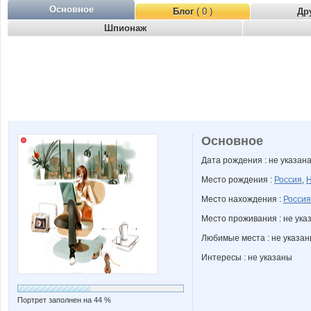
Основное
Блог
( 0 )
Др
Шпионаж
Основное
Дата рождения : не указан
Место рождения :
Россия
,
Н
Место нахождения :
Россия
Место проживания : не ука
Любимые места : не указа
Интересы : не указаны
Портрет заполнен на 44 %